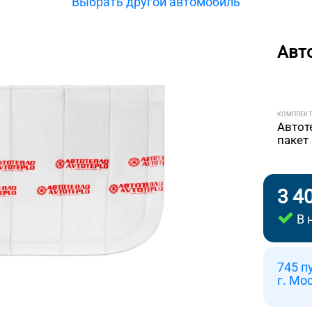
Выбрать другой автомобиль
Авт
КОМПЛЕК
Автот
пакет
3 4
В 
745 п
г. Мо