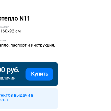
отепло N11
РАЗМЕР
160x92 см
ТАЦИЯ
епло, паспорт и инструкция,
00 руб.
Купить
наличии
унктов выдачи в
сква