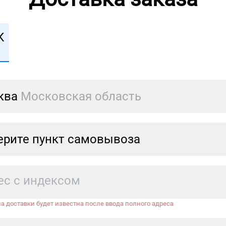
К
ква
Московская область
рите пункт самовывоза
а доставки будет известна после ввода полного адреса