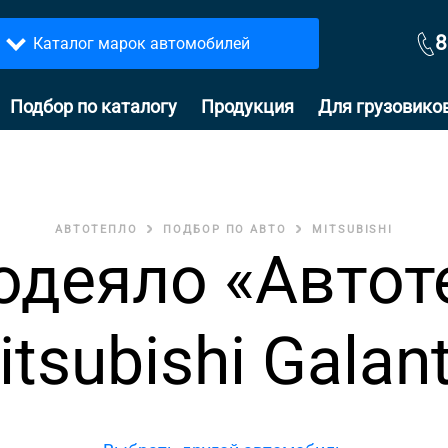
8
Каталог марок автомобилей
Подбор по каталогу
Продукция
Для грузовико
АВТОТЕПЛО
ПОДБОР ПО АВТО
MITSUBISHI
одеяло «Автот
tsubishi Galant