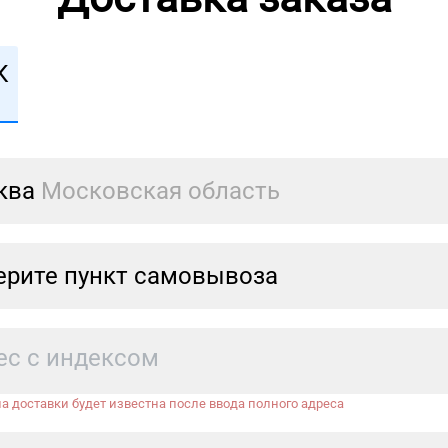
К
ква
Московская область
рите пункт самовывоза
а доставки будет известна после ввода полного адреса