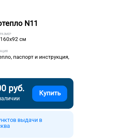
отепло N11
РАЗМЕР
160x92 см
ТАЦИЯ
епло, паспорт и инструкция,
00 руб.
Купить
наличии
унктов выдачи в
сква