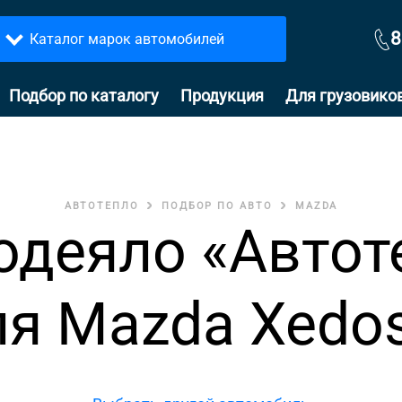
8
Каталог марок автомобилей
Подбор по каталогу
Продукция
Для грузовико
АВТОТЕПЛО
ПОДБОР ПО АВТО
MAZDA
одеяло «Автот
ля Mazda Xedos