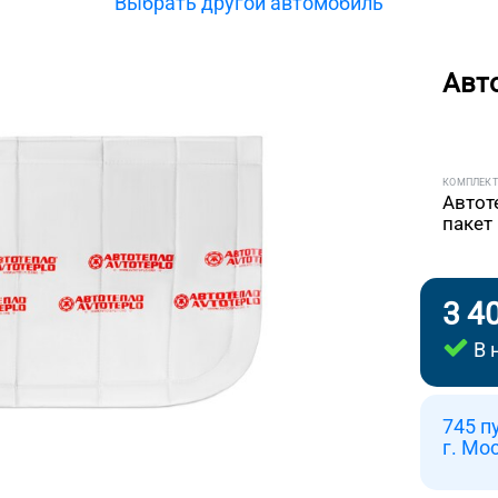
Выбрать другой автомобиль
Авт
КОМПЛЕК
Автот
пакет
3 4
В 
745 п
г. Мо