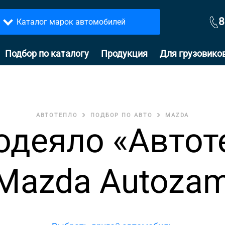
8
Каталог марок автомобилей
Подбор по каталогу
Продукция
Для грузовико
АВТОТЕПЛО
ПОДБОР ПО АВТО
MAZDA
одеяло «Автот
Mazda Autozam