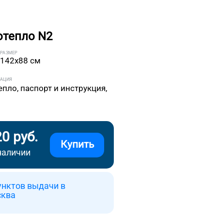
отепло N2
РАЗМЕР
142x88 см
ТАЦИЯ
епло, паспорт и инструкция,
20 руб.
Купить
наличии
унктов выдачи в
сква