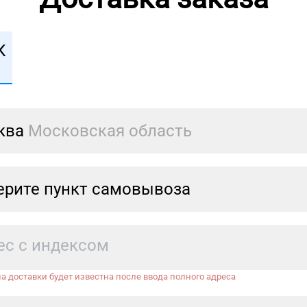
К
ква
Московская область
рите пункт самовывоза
а доставки будет известна после ввода полного адреса