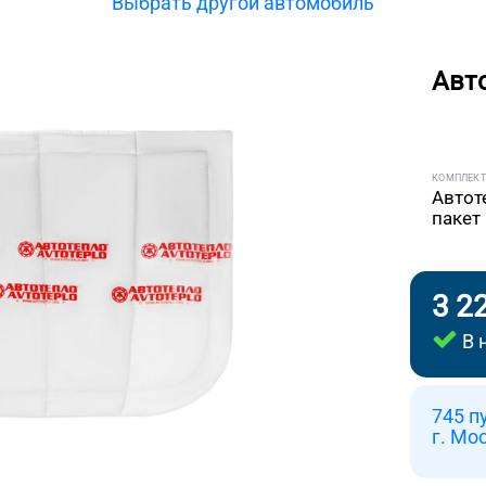
Выбрать другой автомобиль
Авт
КОМПЛЕК
Автот
пакет
3 2
В 
745 п
г. Мо