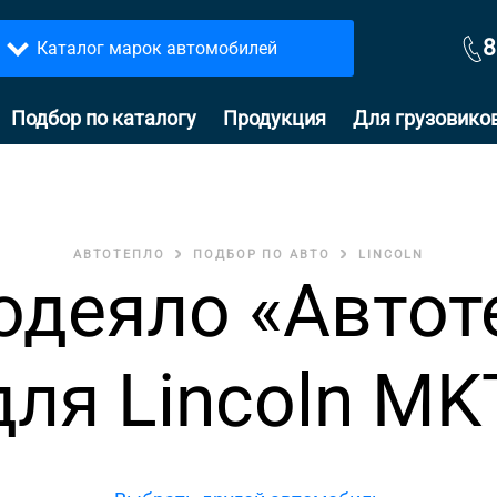
8
Каталог марок автомобилей
Подбор по каталогу
Продукция
Для грузовико
АВТОТЕПЛО
ПОДБОР ПО АВТО
LINCOLN
одеяло «Автот
для Lincoln MK