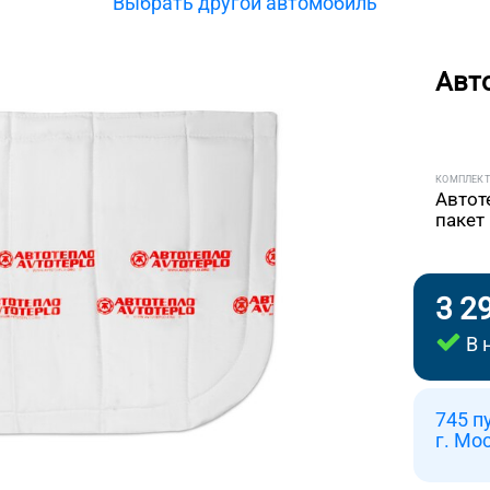
Выбрать другой автомобиль
Авт
КОМПЛЕК
Автот
пакет
3 2
В 
745 п
г. Мо