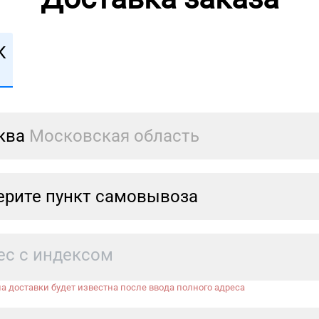
К
ква
Московская область
рите пункт самовывоза
а доставки будет известна после ввода полного адреса