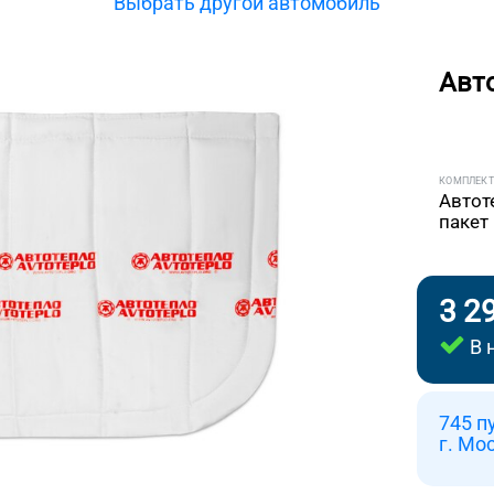
Выбрать другой автомобиль
Авт
КОМПЛЕК
Автот
пакет
3 2
В 
745 п
г. Мо