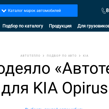
8
Каталог марок автомобилей
Подбор по каталогу
Продукция
Для грузовико
АВТОТЕПЛО
ПОДБОР ПО АВТО
KIA
одеяло «Автот
для KIA Opirus