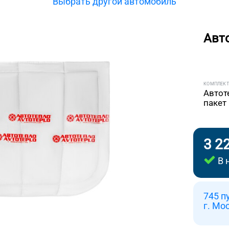
Выбрать другой автомобиль
Авт
КОМПЛЕК
Автот
пакет
3 2
В 
745 п
г. Мо