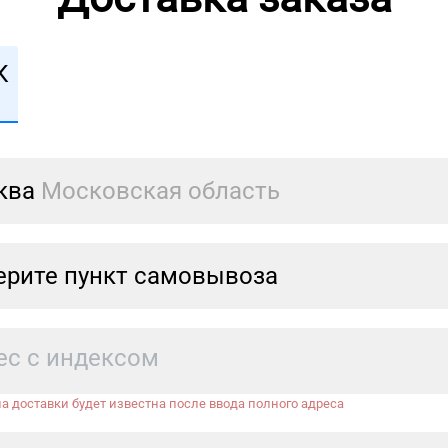
К
ква
Московская область
рите пункт самовывоза
а доставки будет известна после ввода полного адреса