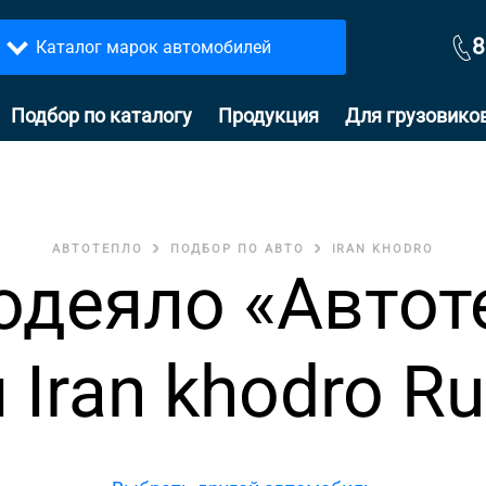
8
Каталог марок автомобилей
Подбор по каталогу
Продукция
Для грузовико
АВТОТЕПЛО
ПОДБОР ПО АВТО
IRAN KHODRO
одеяло «Автот
 Iran khodro R