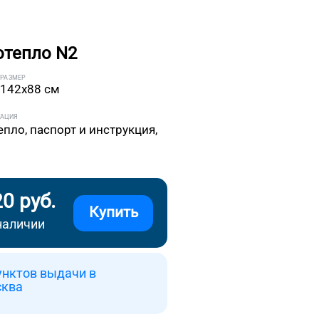
отепло N2
РАЗМЕР
142x88 см
ТАЦИЯ
епло, паспорт и инструкция,
20 руб.
Купить
наличии
унктов выдачи в
сква