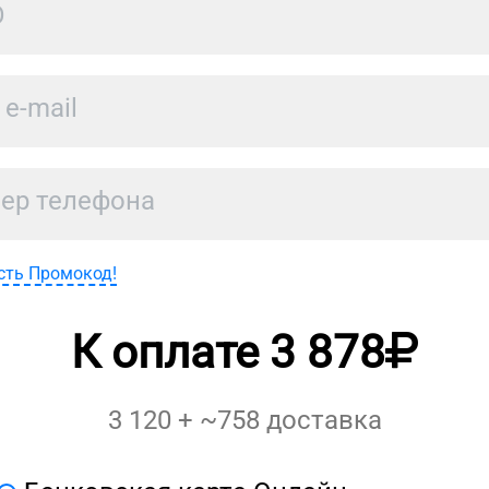
сть Промокод!
К оплате
3 878
3 120
+ ~
758
доставка