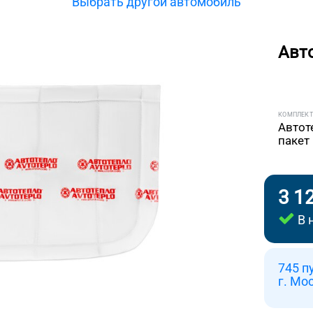
Выбрать другой автомобиль
Авт
КОМПЛЕК
Автот
пакет
3 1
В 
745 п
г. Мо