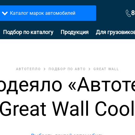
8
Каталог марок автомобилей
Подбор по каталогу
Продукция
Для грузовико
АВТОТЕПЛО
ПОДБОР ПО АВТО
GREAT WALL
одеяло «Автот
Great Wall Coo