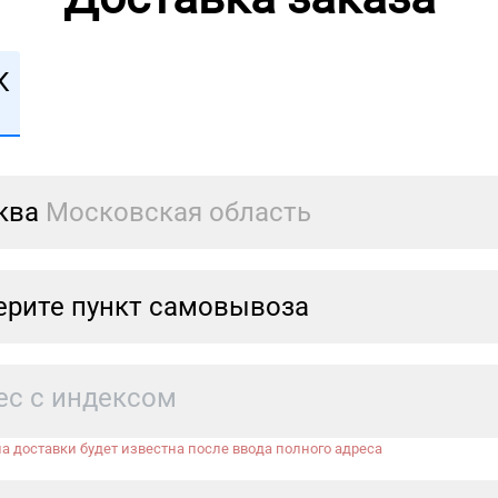
К
ква
Московская область
рите пункт самовывоза
а доставки будет известна после ввода полного адреса