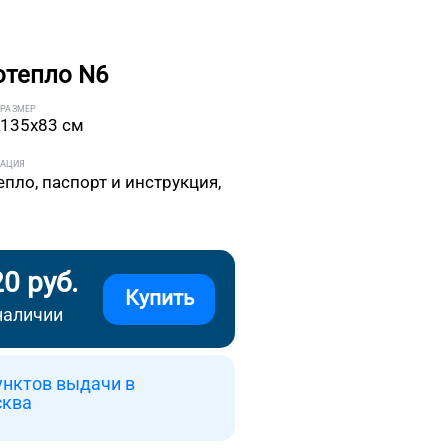
отепло N6
РАЗМЕР
135x83 см
ТАЦИЯ
епло, паспорт и инструкция,
20 руб.
Купить
наличии
унктов выдачи в
сква