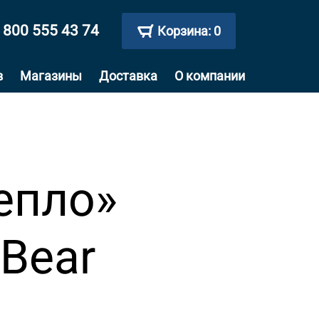
 800 555 43 74
Корзина:
0
в
Магазины
Доставка
О компании
епло»
lBear