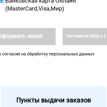
Банковская карта Онлайн
(MasterCard,Visa,Мир)
Оформить заказ
Частями по
969
р х 4
 согласие на
обработку персональных данных
Пункты выдачи заказов