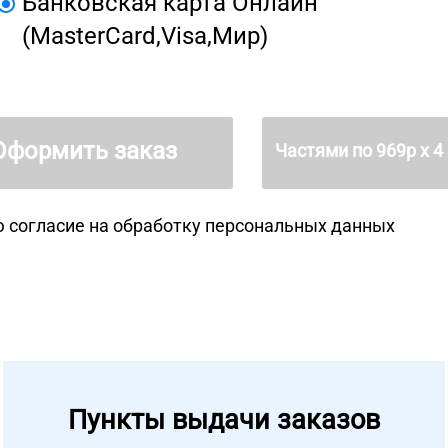
Банковская карта Онлайн
(MasterCard,Visa,Мир)
Оформить заказ
Частями по
969
р х 4
 согласие на
обработку персональных данных
Пункты выдачи заказов