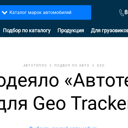
8
Каталог марок автомобилей
Подбор по каталогу
Продукция
Для грузовико
АВТОТЕПЛО
ПОДБОР ПО АВТО
GEO
одеяло «Автот
для Geo Tracke