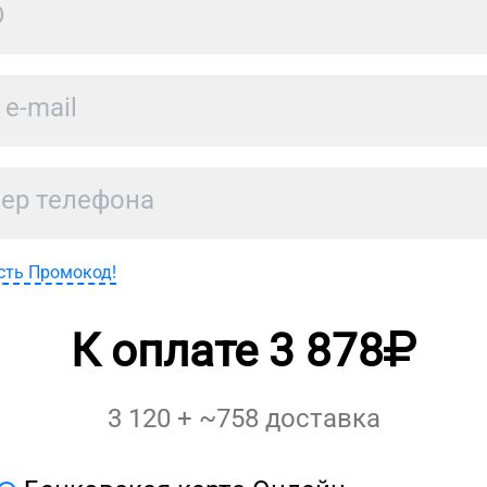
сть Промокод!
К оплате
3 878
3 120
+ ~
758
доставка