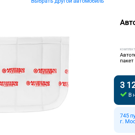
Выбрать другой автомобиль
Авт
КОМПЛЕК
Автот
пакет
3 1
В 
745 п
г. Мо