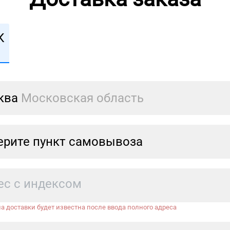
К
ква
Московская область
рите пункт самовывоза
а доставки будет известна после ввода полного адреса