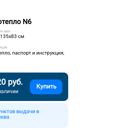
отепло N6
РАЗМЕР
135x83 см
ТАЦИЯ
епло, паспорт и инструкция,
20 руб.
Купить
наличии
унктов выдачи в
сква