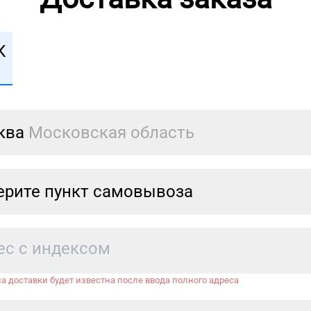
К
ква
Московская область
рите пункт самовывоза
а доставки будет известна после ввода полного адреса