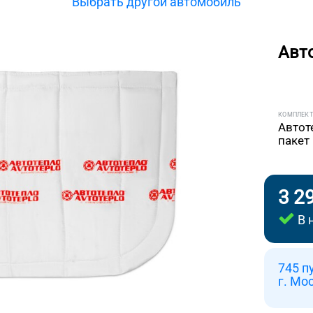
Выбрать другой автомобиль
Авт
КОМПЛЕК
Автот
пакет
3 2
В 
745 п
г. Мо