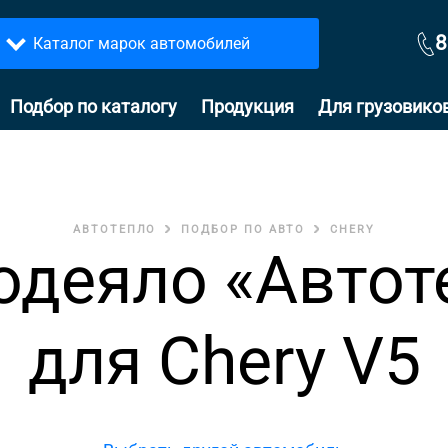
8
Каталог марок автомобилей
Подбор по каталогу
Продукция
Для грузовико
АВТОТЕПЛО
ПОДБОР ПО АВТО
CHERY
одеяло «Автот
для Chery V5