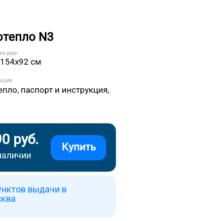
отепло N3
РАЗМЕР
154x92 см
ТАЦИЯ
епло, паспорт и инструкция,
90 руб.
Купить
наличии
унктов выдачи в
сква