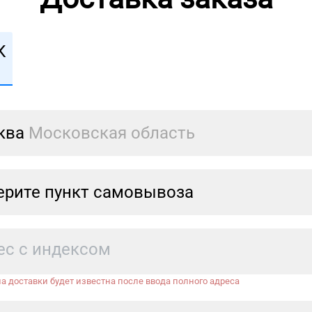
К
ква
Московская область
рите пункт самовывоза
а доставки будет известна после ввода полного адреса