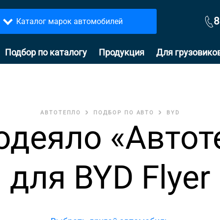
8
Каталог марок автомобилей
Подбор по каталогу
Продукция
Для грузовико
АВТОТЕПЛО
ПОДБОР ПО АВТО
BYD
одеяло «Автот
для BYD Flyer