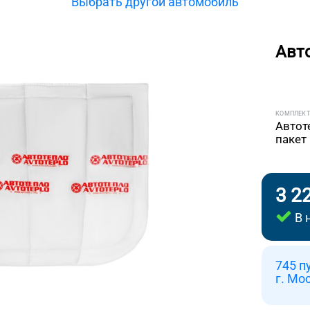
Выбрать другой автомобиль
Авт
КОМПЛЕК
Автот
пакет
3 2
В 
745 п
г. Мо