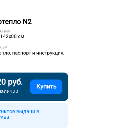
отепло N2
РАЗМЕР
142x88 см
ТАЦИЯ
епло, паспорт и инструкция,
20 руб.
Купить
наличии
унктов выдачи в
сква